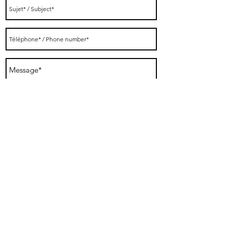
Envoyer
© Lucie Langelier — Tous droits
réservés. La reproduction de ces
œuvres est strictement interdite
sans autorisation. © Lucie
Langelier — All rights reserved.