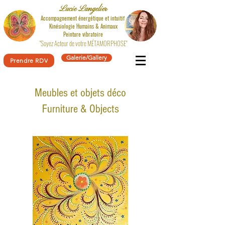
Lucie Langelier
Accompagnement énergétique et intuitif
Kinésiologie
Humains & Animaux
Peinture vibratoire
"Soyez Acteur de votre MÉTAMORPHOSE"
Galerie/Gallery
Prendre RDV
Meubles et objets déco
Furniture & Objects