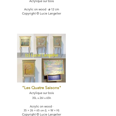
Acryliqu
e sur bois
Acrylic on wood · ⌀ 12 cm
Copyright © Lucie Langelier
"Les Quatre Saisons
"
Acryliqu
e sur bois
35L x 26l x 65h
Acrylic on wood ·
35 × 26 × 65 cm (L × W × H)
Copyright © Lucie Langelier