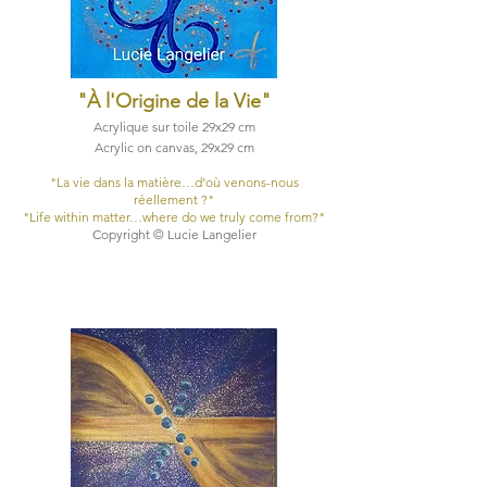
"À l'Origine de la Vie
"
Acrylique sur toile 29x29 cm
Acrylic on canvas, 29x29 cm​
​"La vie dans la matière…d’où venons-nous
réellement ?"
​"Life within matter…where do we truly come from?"
Copyright © Lucie Langelier