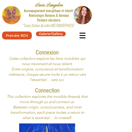
Lucie Langelier
Accompagnement énergétique et intuitif
Kinésiologie
Humains & Animaux
Peinture vibratoire
"Soyez Acteur de votre MÉTAMORPHOSE"
Galerie/Gallery
Prendre RDV
Connexion
Cette collection explore les liens invisibles qui
nous traversent et nous relient.
Entre origine, conscience et transformation
intérieure, chaque œuvre invite à un retour vers
l’essentiel… vers soi.
Connection
This collection explores the invisible threads that
move through us and connect us.
Between origin, consciousness, and inner
transformation, each piece invites a return to
what is essential… to oneself.