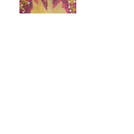
"Healing
"
Acrylique sur toile 30x30 cm
Acrylic on canvas, 30x30 cm​
​"Les plus beaux trésors sont auprès de nous..."
​"Our greatest treasures are always near…"
Copyright © Lucie Langelier
"Souls
"