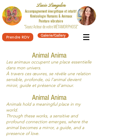
Lucie Langelier
Accompagnement énergétique et intuitif
Kinésiologie
Humains & Animaux
Peinture vibratoire
"Soyez Acteur de votre MÉTAMORPHOSE"
Galerie/Gallery
Prendre RDV
Animal Anima
Les animaux occupent une place essentielle
dans mon univers.
À travers ces œuvres, se révèle une relation
sensible, profonde, où l’animal devient
miroir, guide et présence d’amour.
Animal Anima
Animals hold a meaningful place in my
world.
Through these works, a sensitive and
profound connection emerges, where the
animal becomes a mirror, a guide, and a
presence of love.