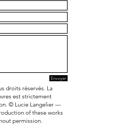
Envoyer
s droits réservés. La
vres est strictement
ion. © Lucie Langelier —
production of these works
ithout permission.