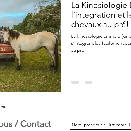
La Kinésiologie 
l’intégration et 
chevaux au pré!
La kinésiologie animale (kinésio-équine) permet à votre cheval de
s'intégrer plus facilement d
au pré.
rvés.
ous / Contact