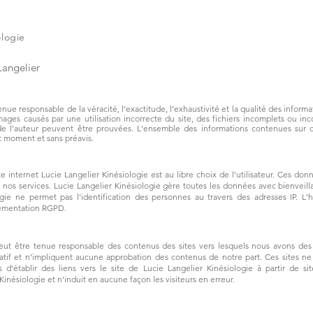
ologie
Langelier
nue responsable de la véracité, l’exactitude, l’exhaustivité et la qualité des inform
s causés par une utilisation incorrecte du site, des fichiers incomplets ou incor
de l'auteur peuvent être prouvées. L'ensemble des informations contenues sur ce
ut moment et sans préavis.
 internet Lucie Langelier Kinésiologie est au libre choix de l'utilisateur. Ces don
 nos services. Lucie Langelier Kinésiologie gère toutes les données avec bienveilla
gie ne permet pas l'identification des personnes au travers des adresses IP. L
glementation RGPD.
eut être tenue responsable des contenus des sites vers lesquels nous avons des li
matif et n’impliquent aucune approbation des contenus de notre part. Ces sites ne
is d'établir des liens vers le site de Lucie Langelier Kinésiologie à partir de si
Kinésiologie et n'induit en aucune façon les visiteurs en erreur.