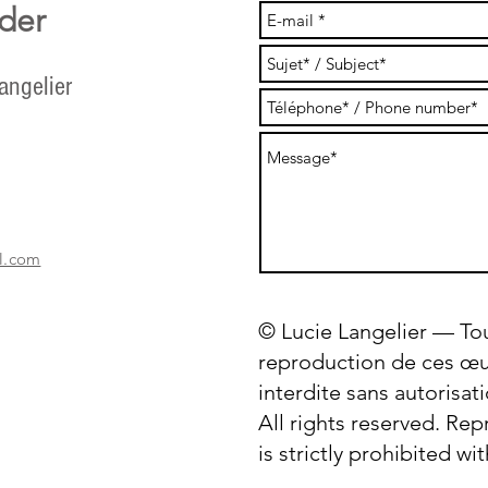
der
ngelier
il.com
© Lucie Langelier — Tou
reproduction de ces œu
interdite sans autorisat
All rights reserved. Re
is strictly prohibited w