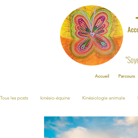
Acc
"Soy
Accueil
Parcours
Tous les posts
kinésio-équine
Kinésiologie animale
Énergétique & Vibratoire
Kinésio-Coaching