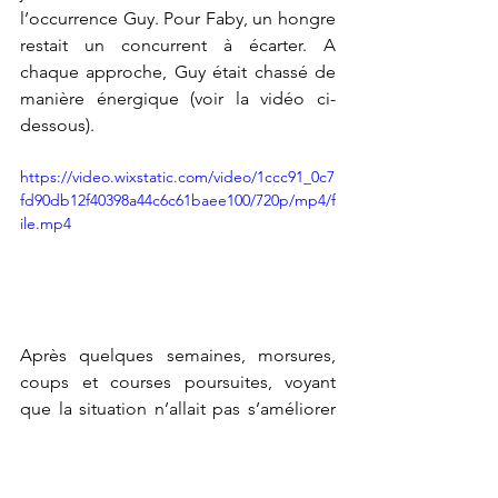
l’occurrence Guy. Pour Faby, un hongre 
restait un concurrent à écarter. A 
chaque approche, Guy était chassé de 
manière énergique (voir la vidéo ci-
dessous). 
https://video.wixstatic.com/video/1ccc91_0c7
fd90db12f40398a44c6c61baee100/720p/mp4/f
ile.mp4
Après quelques semaines, morsures, 
coups et courses poursuites, voyant 
que la situation n’allait pas s’améliorer 
et craignant de voir Guy déprimer, le 
propriétaire m’a redemandé 
d’intervenir début août. Nous avons fixé 