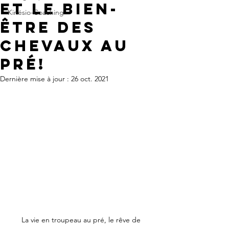
et le bien-
Kinésio-Coaching
être des
chevaux au
pré!
Dernière mise à jour :
26 oct. 2021
La vie en troupeau au pré, le rêve de 