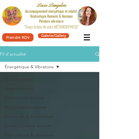
Lucie Langelier
Accompagnement énergétique et intuitif
Kinésiologie
Humains & Animaux
Peinture vibratoire
"Soyez Acteur de votre MÉTAMORPHOSE"
Galerie/Gallery
Prendre RDV
Fil d'actualité
Énergétique & Vibratoire
Tous les posts
kinésio-équine
Kinésiologie animale
Kinésiologie humaine
Autour de la Kinésiologie
Communication animale
Énergétique & Vibratoire